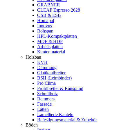
GRABNER
CLEAF Espresso 2628
OSB & ESB
Homapal
Innovus
Rohspan
HPL-Kompaktplatten
MDF & HDF
Arbeitsplatten
Kantenmaterial
Holzbau
KVH
Dämmung
Glattkantbretter
BSH (Leimbinder)
Pro Clima
Profilbretter & Rauspund
Schnittholz
Remmers
Fassade
Latten
Lamellierte Kanteln
Befestigungsmaterial & Zubehör
Böden