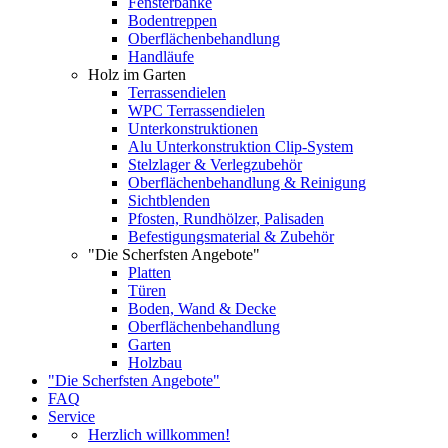
Fensterbänke
Bodentreppen
Oberflächenbehandlung
Handläufe
Holz im Garten
Terrassendielen
WPC Terrassendielen
Unterkonstruktionen
Alu Unterkonstruktion Clip-System
Stelzlager & Verlegzubehör
Oberflächenbehandlung & Reinigung
Sichtblenden
Pfosten, Rundhölzer, Palisaden
Befestigungsmaterial & Zubehör
"Die Scherfsten Angebote"
Platten
Türen
Boden, Wand & Decke
Oberflächenbehandlung
Garten
Holzbau
"Die Scherfsten Angebote"
FAQ
Service
Herzlich willkommen!