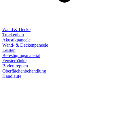
Wand & Decke
Trockenbau
Akustikpaneele
Wand- & Deckenpaneele
Leisten
Befestigungsmaterial
Fensterbänke
Bodentreppen
Oberflächenbehandlung
Handläufe