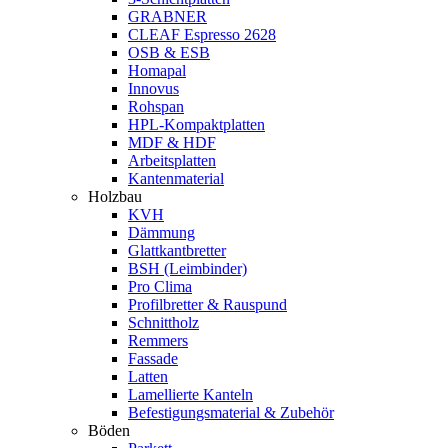
GRABNER
CLEAF Espresso 2628
OSB & ESB
Homapal
Innovus
Rohspan
HPL-Kompaktplatten
MDF & HDF
Arbeitsplatten
Kantenmaterial
Holzbau
KVH
Dämmung
Glattkantbretter
BSH (Leimbinder)
Pro Clima
Profilbretter & Rauspund
Schnittholz
Remmers
Fassade
Latten
Lamellierte Kanteln
Befestigungsmaterial & Zubehör
Böden