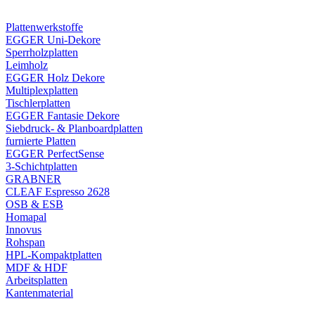
Plattenwerkstoffe
EGGER Uni-Dekore
Sperrholzplatten
Leimholz
EGGER Holz Dekore
Multiplexplatten
Tischlerplatten
EGGER Fantasie Dekore
Siebdruck- & Planboardplatten
furnierte Platten
EGGER PerfectSense
3-Schichtplatten
GRABNER
CLEAF Espresso 2628
OSB & ESB
Homapal
Innovus
Rohspan
HPL-Kompaktplatten
MDF & HDF
Arbeitsplatten
Kantenmaterial