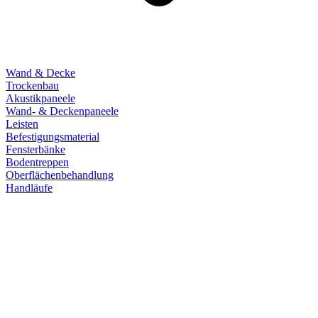
Wand & Decke
Trockenbau
Akustikpaneele
Wand- & Deckenpaneele
Leisten
Befestigungsmaterial
Fensterbänke
Bodentreppen
Oberflächenbehandlung
Handläufe