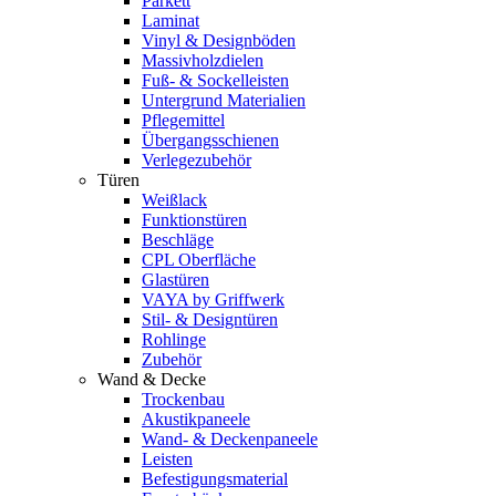
Parkett
Laminat
Vinyl & Designböden
Massivholzdielen
Fuß- & Sockelleisten
Untergrund Materialien
Pflegemittel
Übergangsschienen
Verlegezubehör
Türen
Weißlack
Funktionstüren
Beschläge
CPL Oberfläche
Glastüren
VAYA by Griffwerk
Stil- & Designtüren
Rohlinge
Zubehör
Wand & Decke
Trockenbau
Akustikpaneele
Wand- & Deckenpaneele
Leisten
Befestigungsmaterial