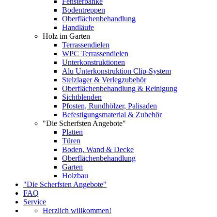
Fensterbänke
Bodentreppen
Oberflächenbehandlung
Handläufe
Holz im Garten
Terrassendielen
WPC Terrassendielen
Unterkonstruktionen
Alu Unterkonstruktion Clip-System
Stelzlager & Verlegzubehör
Oberflächenbehandlung & Reinigung
Sichtblenden
Pfosten, Rundhölzer, Palisaden
Befestigungsmaterial & Zubehör
"Die Scherfsten Angebote"
Platten
Türen
Boden, Wand & Decke
Oberflächenbehandlung
Garten
Holzbau
"Die Scherfsten Angebote"
FAQ
Service
Herzlich willkommen!