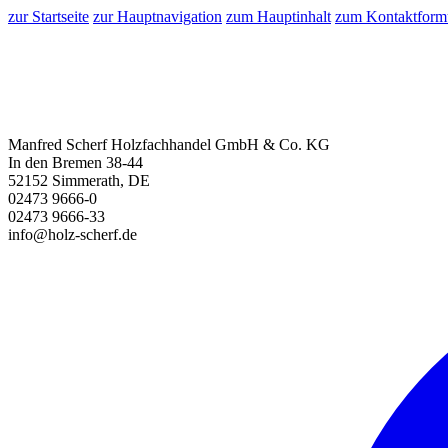
zur Startseite
zur Hauptnavigation
zum Hauptinhalt
zum Kontaktform
Manfred Scherf Holzfachhandel GmbH & Co. KG
In den Bremen 38-44
52152 Simmerath, DE
02473 9666-0
02473 9666-33
info@holz-scherf.de