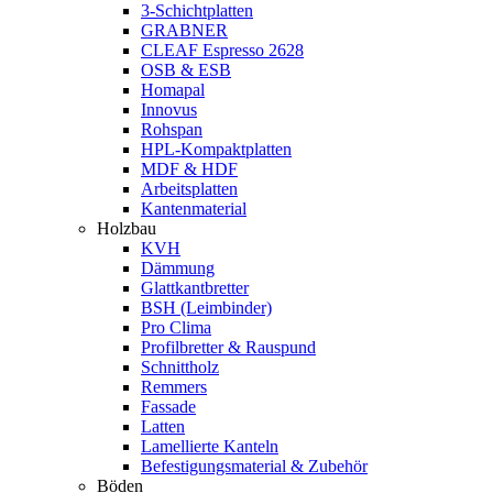
3-Schichtplatten
GRABNER
CLEAF Espresso 2628
OSB & ESB
Homapal
Innovus
Rohspan
HPL-Kompaktplatten
MDF & HDF
Arbeitsplatten
Kantenmaterial
Holzbau
KVH
Dämmung
Glattkantbretter
BSH (Leimbinder)
Pro Clima
Profilbretter & Rauspund
Schnittholz
Remmers
Fassade
Latten
Lamellierte Kanteln
Befestigungsmaterial & Zubehör
Böden