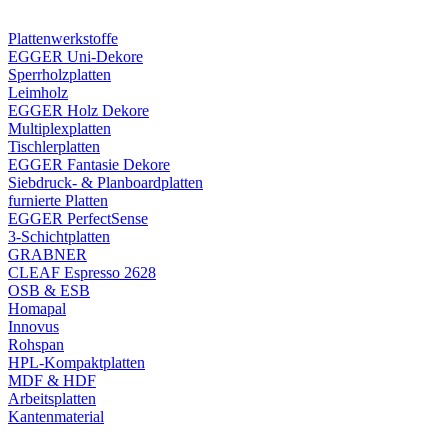
Plattenwerkstoffe
EGGER Uni-Dekore
Sperrholzplatten
Leimholz
EGGER Holz Dekore
Multiplexplatten
Tischlerplatten
EGGER Fantasie Dekore
Siebdruck- & Planboardplatten
furnierte Platten
EGGER PerfectSense
3-Schichtplatten
GRABNER
CLEAF Espresso 2628
OSB & ESB
Homapal
Innovus
Rohspan
HPL-Kompaktplatten
MDF & HDF
Arbeitsplatten
Kantenmaterial