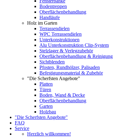
Fensterbänke
Bodentreppen
Oberflächenbehandlung
Handläufe
Holz im Garten
Terrassendielen
WPC Terrassendielen
Unterkonstruktionen
Alu Unterkonstruktion Clip-System
Stelzlager & Verlegzubehör
Oberflächenbehandlung & Reinigung
Sichtblenden
Pfosten, Rundhölzer, Palisaden
Befestigungsmaterial & Zubehör
"Die Scherfsten Angebote"
Platten
Türen
Boden, Wand & Decke
Oberflächenbehandlung
Garten
Holzbau
"Die Scherfsten Angebote"
FAQ
Service
Herzlich willkommen!