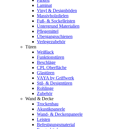
Parkett
Laminat
Vinyl & Designböden
Massivholzdielen
Fuß- & Sockelleisten
Untergrund Materialien
Pflegemittel
Übergangsschienen
Verlegezubehör
Türen
Weißlack
Funktionstüren
Beschläge
CPL Oberfläche
Glastüren
VAYA by Griffwerk
Stil- & Designtüren
Rohlinge
Zubehör
Wand & Decke
Trockenbau
Akustikpaneele
Wand- & Deckenpaneele
Leisten
Befestigungsmaterial