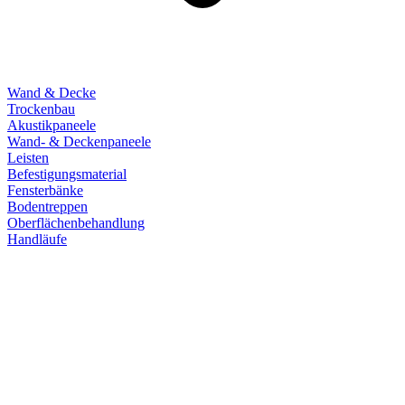
Wand & Decke
Trockenbau
Akustikpaneele
Wand- & Deckenpaneele
Leisten
Befestigungsmaterial
Fensterbänke
Bodentreppen
Oberflächenbehandlung
Handläufe