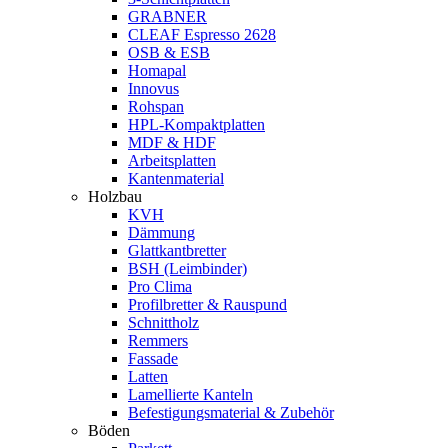
GRABNER
CLEAF Espresso 2628
OSB & ESB
Homapal
Innovus
Rohspan
HPL-Kompaktplatten
MDF & HDF
Arbeitsplatten
Kantenmaterial
Holzbau
KVH
Dämmung
Glattkantbretter
BSH (Leimbinder)
Pro Clima
Profilbretter & Rauspund
Schnittholz
Remmers
Fassade
Latten
Lamellierte Kanteln
Befestigungsmaterial & Zubehör
Böden