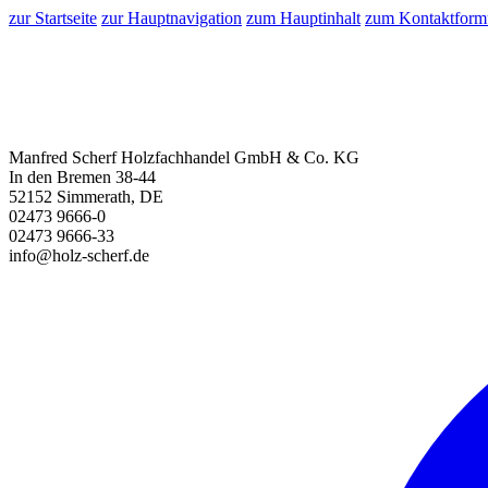
zur Startseite
zur Hauptnavigation
zum Hauptinhalt
zum Kontaktform
Manfred Scherf Holzfachhandel GmbH & Co. KG
In den Bremen 38-44
52152 Simmerath, DE
02473 9666-0
02473 9666-33
info@holz-scherf.de