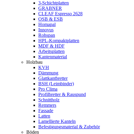
3-Schichtplatten
GRABNER
CLEAF Espresso 2628
OSB & ESB
Homapal
Innovus
Rohspan
HPL-Kompaktplatten
MDF & HDF
Arbeitsplatten
Kantenmaterial
Holzbau
KVH
Dämmung
Glattkantbretter
BSH (Leimbinder)
Pro Clima
Profilbretter & Rauspund
Schnittholz
Remmers
Fassade
Latten
Lamellierte Kanteln
Befestigungsmaterial & Zubehör
Böden