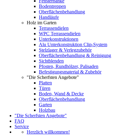
Fensterbänke
Bodentreppen
Oberflächenbehandlung
Handläufe
Holz im Garten
Terrassendielen
WPC Terrassendielen
Unterkonstruktionen
Alu Unterkonstruktion Clip-System
Stelzlager & Verlegzubehör
Oberflächenbehandlung & Reinigung
Sichtblenden
Pfosten, Rundhölzer, Palisaden
Befestigungsmaterial & Zubehör
"Die Scherfsten Angebote"
Platten
Türen
Boden, Wand & Decke
Oberflächenbehandlung
Garten
Holzbau
"Die Scherfsten Angebote"
FAQ
Service
Herzlich willkommen!