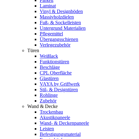
Parkett
Laminat
Vinyl & Designböden
Massivholzdielen
Fuß- & Sockelleisten
Untergrund Materialien
Pflegemittel
Übergangsschienen
Verlegezubehör
Türen
Weißlack
Funktionstüren
Beschläge
CPL Oberfläche
Glastüren
VAYA by Griffwerk
Stil- & Designtüren
Rohlinge
Zubehör
Wand & Decke
Trockenbau
Akustikpaneele
Wand- & Deckenpaneele
Leisten
Befestigungsmaterial