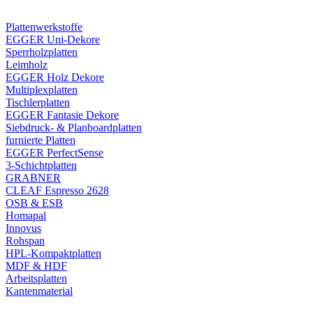
Plattenwerkstoffe
EGGER Uni-Dekore
Sperrholzplatten
Leimholz
EGGER Holz Dekore
Multiplexplatten
Tischlerplatten
EGGER Fantasie Dekore
Siebdruck- & Planboardplatten
furnierte Platten
EGGER PerfectSense
3-Schichtplatten
GRABNER
CLEAF Espresso 2628
OSB & ESB
Homapal
Innovus
Rohspan
HPL-Kompaktplatten
MDF & HDF
Arbeitsplatten
Kantenmaterial