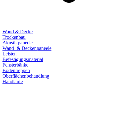
Wand & Decke
Trockenbau
Akustikpaneele
Wand- & Deckenpaneele
Leisten
Befestigungsmaterial
Fensterbänke
Bodentreppen
Oberflächenbehandlung
Handläufe