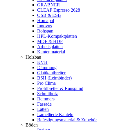
GRABNER
CLEAF Espresso 2628
OSB & ESB
Homapal
Innovus
Rohspan
HPL-Kompaktplatten
MDF & HDF
Arbeitsplatten
Kantenmaterial
Holzbau
KVH
Dämmung
Glattkantbretter
BSH (Leimbinder)
Pro Clima
Profilbretter & Rauspund
Schnittholz
Remmers
Fassade
Latten
Lamellierte Kanteln
Befestigungsmaterial & Zubehör
Böden