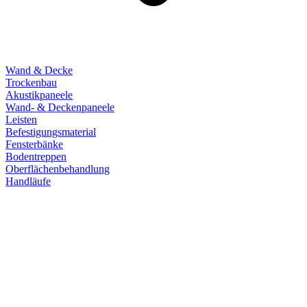
Wand & Decke
Trockenbau
Akustikpaneele
Wand- & Deckenpaneele
Leisten
Befestigungsmaterial
Fensterbänke
Bodentreppen
Oberflächenbehandlung
Handläufe