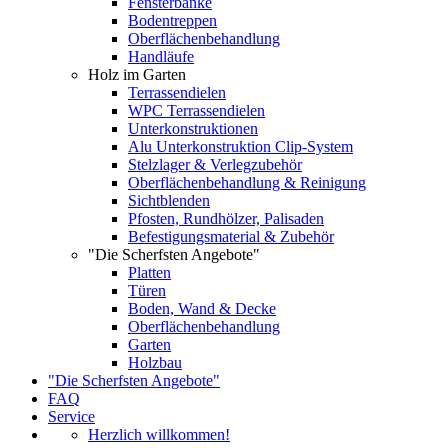
Fensterbänke
Bodentreppen
Oberflächenbehandlung
Handläufe
Holz im Garten
Terrassendielen
WPC Terrassendielen
Unterkonstruktionen
Alu Unterkonstruktion Clip-System
Stelzlager & Verlegzubehör
Oberflächenbehandlung & Reinigung
Sichtblenden
Pfosten, Rundhölzer, Palisaden
Befestigungsmaterial & Zubehör
"Die Scherfsten Angebote"
Platten
Türen
Boden, Wand & Decke
Oberflächenbehandlung
Garten
Holzbau
"Die Scherfsten Angebote"
FAQ
Service
Herzlich willkommen!