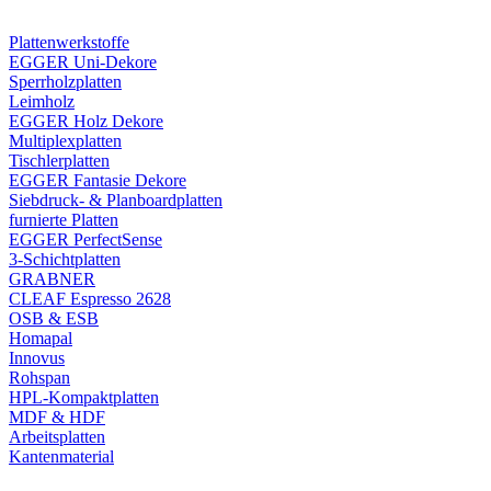
Plattenwerkstoffe
EGGER Uni-Dekore
Sperrholzplatten
Leimholz
EGGER Holz Dekore
Multiplexplatten
Tischlerplatten
EGGER Fantasie Dekore
Siebdruck- & Planboardplatten
furnierte Platten
EGGER PerfectSense
3-Schichtplatten
GRABNER
CLEAF Espresso 2628
OSB & ESB
Homapal
Innovus
Rohspan
HPL-Kompaktplatten
MDF & HDF
Arbeitsplatten
Kantenmaterial