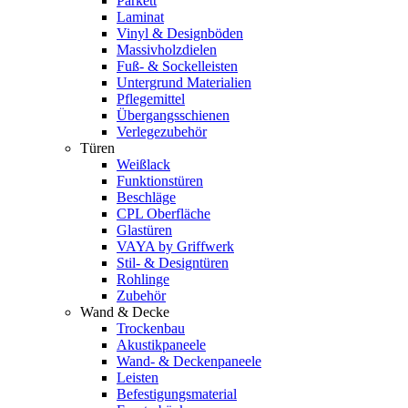
Parkett
Laminat
Vinyl & Designböden
Massivholzdielen
Fuß- & Sockelleisten
Untergrund Materialien
Pflegemittel
Übergangsschienen
Verlegezubehör
Türen
Weißlack
Funktionstüren
Beschläge
CPL Oberfläche
Glastüren
VAYA by Griffwerk
Stil- & Designtüren
Rohlinge
Zubehör
Wand & Decke
Trockenbau
Akustikpaneele
Wand- & Deckenpaneele
Leisten
Befestigungsmaterial