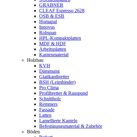
GRABNER
CLEAF Espresso 2628
OSB & ESB
Homapal
Innovus
Rohspan
HPL-Kompaktplatten
MDF & HDF
Arbeitsplatten
Kantenmaterial
Holzbau
KVH
Dämmung
Glattkantbretter
BSH (Leimbinder)
Pro Clima
Profilbretter & Rauspund
Schnittholz
Remmers
Fassade
Latten
Lamellierte Kanteln
Befestigungsmaterial & Zubehör
Böden