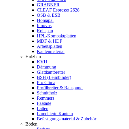
GRABNER
CLEAF Espresso 2628
OSB & ESB
Homapal
Innovus
Rohspan
HPL-Kompaktplatten
MDF & HDF
Arbeitsplatten
Kantenmaterial
Holzbau
KVH
Dämmung
Glattkantbretter
BSH (Leimbinder)
Pro Clima
Profilbretter & Rauspund
Schnittholz
Remmers
Fassade
Latten
Lamellierte Kanteln
Befestigungsmaterial & Zubehör
Böden