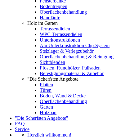
Fensterbänke
Bodentreppen
Oberflächenbehandlung
Handläufe
Holz im Garten
Terrassendielen
WPC Terrassendielen
Unterkonstruktionen
Alu Unterkonstruktion Clip-System
Stelzlager & Verlegzubehör
Oberflächenbehandlung & Reinigung
Sichtblenden
Pfosten, Rundhölzer, Palisaden
Befestigungsmaterial & Zubehör
"Die Scherfsten Angebote"
Platten
Türen
Boden, Wand & Decke
Oberflächenbehandlung
Garten
Holzbau
"Die Scherfsten Angebote"
FAQ
Service
Herzlich willkommen!