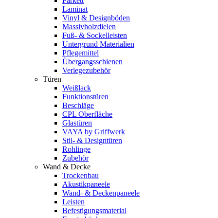
Parkett
Laminat
Vinyl & Designböden
Massivholzdielen
Fuß- & Sockelleisten
Untergrund Materialien
Pflegemittel
Übergangsschienen
Verlegezubehör
Türen
Weißlack
Funktionstüren
Beschläge
CPL Oberfläche
Glastüren
VAYA by Griffwerk
Stil- & Designtüren
Rohlinge
Zubehör
Wand & Decke
Trockenbau
Akustikpaneele
Wand- & Deckenpaneele
Leisten
Befestigungsmaterial