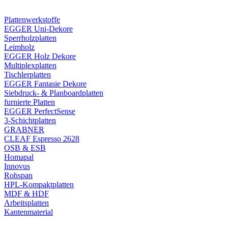
Plattenwerkstoffe
EGGER Uni-Dekore
Sperrholzplatten
Leimholz
EGGER Holz Dekore
Multiplexplatten
Tischlerplatten
EGGER Fantasie Dekore
Siebdruck- & Planboardplatten
furnierte Platten
EGGER PerfectSense
3-Schichtplatten
GRABNER
CLEAF Espresso 2628
OSB & ESB
Homapal
Innovus
Rohspan
HPL-Kompaktplatten
MDF & HDF
Arbeitsplatten
Kantenmaterial