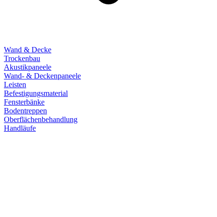
Wand & Decke
Trockenbau
Akustikpaneele
Wand- & Deckenpaneele
Leisten
Befestigungsmaterial
Fensterbänke
Bodentreppen
Oberflächenbehandlung
Handläufe