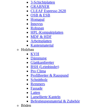
3-Schichtplatten
GRABNER
CLEAF Espresso 2628
OSB & ESB
Homapal
Innovus
Rohspan
HPL-Kompaktplatten
MDF & HDF
Arbeitsplatten
Kantenmaterial
Holzbau
KVH
Dämmung
Glattkantbretter
BSH (Leimbinder)
Pro Clima
Profilbretter & Rauspund
Schnittholz
Remmers
Fassade
Latten
Lamellierte Kanteln
Befestigungsmaterial & Zubehör
Böden