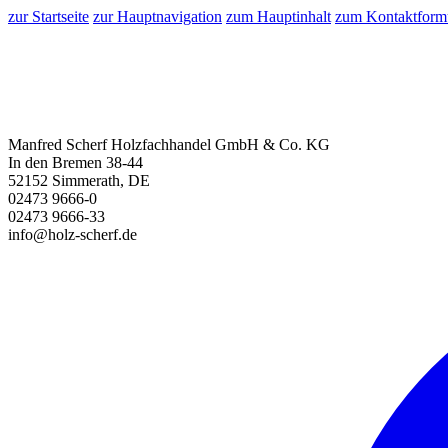
zur Startseite
zur Hauptnavigation
zum Hauptinhalt
zum Kontaktform
Manfred Scherf Holzfachhandel GmbH & Co. KG
In den Bremen 38-44
52152 Simmerath, DE
02473 9666-0
02473 9666-33
info@holz-scherf.de