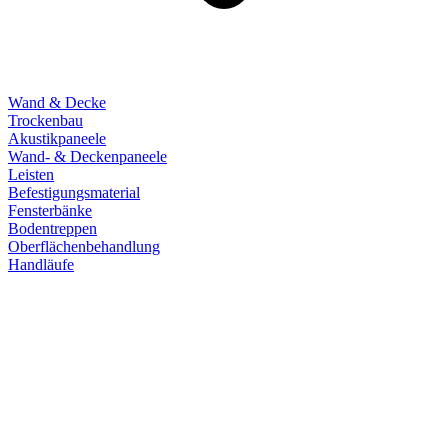
Wand & Decke
Trockenbau
Akustikpaneele
Wand- & Deckenpaneele
Leisten
Befestigungsmaterial
Fensterbänke
Bodentreppen
Oberflächenbehandlung
Handläufe