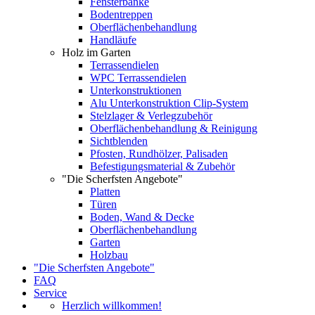
Fensterbänke
Bodentreppen
Oberflächenbehandlung
Handläufe
Holz im Garten
Terrassendielen
WPC Terrassendielen
Unterkonstruktionen
Alu Unterkonstruktion Clip-System
Stelzlager & Verlegzubehör
Oberflächenbehandlung & Reinigung
Sichtblenden
Pfosten, Rundhölzer, Palisaden
Befestigungsmaterial & Zubehör
"Die Scherfsten Angebote"
Platten
Türen
Boden, Wand & Decke
Oberflächenbehandlung
Garten
Holzbau
"Die Scherfsten Angebote"
FAQ
Service
Herzlich willkommen!