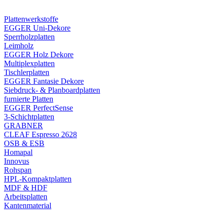
Plattenwerkstoffe
EGGER Uni-Dekore
Sperrholzplatten
Leimholz
EGGER Holz Dekore
Multiplexplatten
Tischlerplatten
EGGER Fantasie Dekore
Siebdruck- & Planboardplatten
furnierte Platten
EGGER PerfectSense
3-Schichtplatten
GRABNER
CLEAF Espresso 2628
OSB & ESB
Homapal
Innovus
Rohspan
HPL-Kompaktplatten
MDF & HDF
Arbeitsplatten
Kantenmaterial