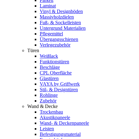
Parkett
Laminat
Vinyl & Designböden
Massivholzdielen
Fuß- & Sockelleisten
Untergrund Materialien
Pflegemittel
Übergangsschienen
Verlegezubehör
Türen
Weißlack
Funktionstüren
Beschläge
CPL Oberfläche
Glastüren
VAYA by Griffwerk
Stil- & Designtüren
Rohlinge
Zubehör
Wand & Decke
Trockenbau
Akustikpaneele
Wand- & Deckenpaneele
Leisten
Befestigungsmaterial