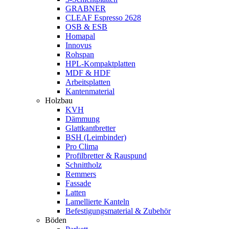
GRABNER
CLEAF Espresso 2628
OSB & ESB
Homapal
Innovus
Rohspan
HPL-Kompaktplatten
MDF & HDF
Arbeitsplatten
Kantenmaterial
Holzbau
KVH
Dämmung
Glattkantbretter
BSH (Leimbinder)
Pro Clima
Profilbretter & Rauspund
Schnittholz
Remmers
Fassade
Latten
Lamellierte Kanteln
Befestigungsmaterial & Zubehör
Böden