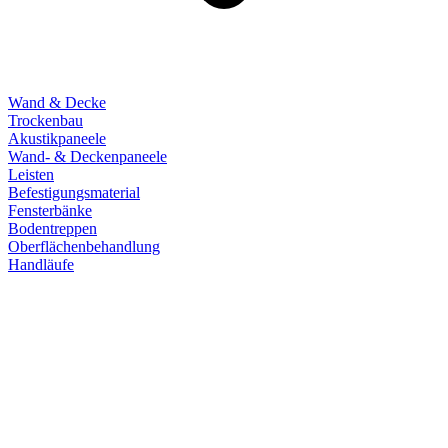
Wand & Decke
Trockenbau
Akustikpaneele
Wand- & Deckenpaneele
Leisten
Befestigungsmaterial
Fensterbänke
Bodentreppen
Oberflächenbehandlung
Handläufe