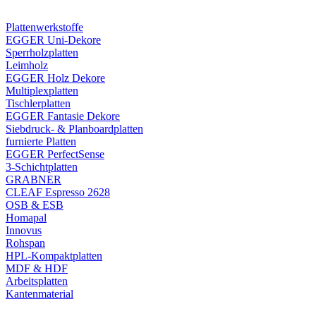
Plattenwerkstoffe
EGGER Uni-Dekore
Sperrholzplatten
Leimholz
EGGER Holz Dekore
Multiplexplatten
Tischlerplatten
EGGER Fantasie Dekore
Siebdruck- & Planboardplatten
furnierte Platten
EGGER PerfectSense
3-Schichtplatten
GRABNER
CLEAF Espresso 2628
OSB & ESB
Homapal
Innovus
Rohspan
HPL-Kompaktplatten
MDF & HDF
Arbeitsplatten
Kantenmaterial