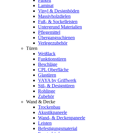
Parkett
Laminat
Vinyl & Designböden
Massivholzdielen
Fuß- & Sockelleisten
Untergrund Materialien
Pflegemittel
Übergangsschienen
Verlegezubehör
Türen
Weißlack
Funktionstüren
Beschläge
CPL Oberfläche
Glastüren
VAYA by Griffwerk
Stil- & Designtüren
Rohlinge
Zubehör
Wand & Decke
Trockenbau
Akustikpaneele
Wand- & Deckenpaneele
Leisten
Befestigungsmaterial