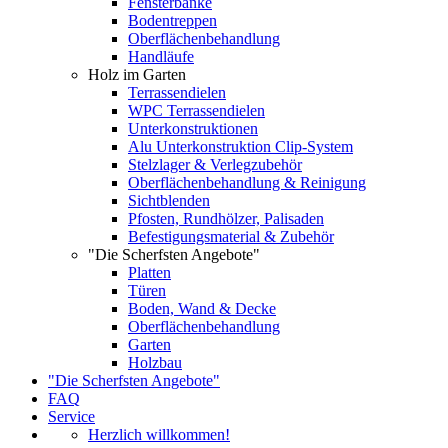
Fensterbänke
Bodentreppen
Oberflächenbehandlung
Handläufe
Holz im Garten
Terrassendielen
WPC Terrassendielen
Unterkonstruktionen
Alu Unterkonstruktion Clip-System
Stelzlager & Verlegzubehör
Oberflächenbehandlung & Reinigung
Sichtblenden
Pfosten, Rundhölzer, Palisaden
Befestigungsmaterial & Zubehör
"Die Scherfsten Angebote"
Platten
Türen
Boden, Wand & Decke
Oberflächenbehandlung
Garten
Holzbau
"Die Scherfsten Angebote"
FAQ
Service
Herzlich willkommen!