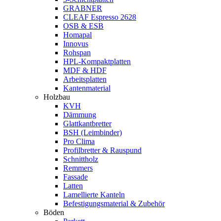
GRABNER
CLEAF Espresso 2628
OSB & ESB
Homapal
Innovus
Rohspan
HPL-Kompaktplatten
MDF & HDF
Arbeitsplatten
Kantenmaterial
Holzbau
KVH
Dämmung
Glattkantbretter
BSH (Leimbinder)
Pro Clima
Profilbretter & Rauspund
Schnittholz
Remmers
Fassade
Latten
Lamellierte Kanteln
Befestigungsmaterial & Zubehör
Böden