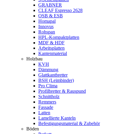
GRABNER
CLEAF Espresso 2628
OSB & ESB
Homapal
Innovus
Rohspan
HPL-Kompaktplatten
MDF & HDF
Arbeitsplatten
Kantenmaterial
Holzbau
KVH
Dämmung
Glattkantbretter
BSH (Leimbinder)
Pro Clima
Profilbretter & Rauspund
Schnittholz
Remmers
Fassade
Latten
Lamellierte Kanteln
Befestigungsmaterial & Zubehör
Böden