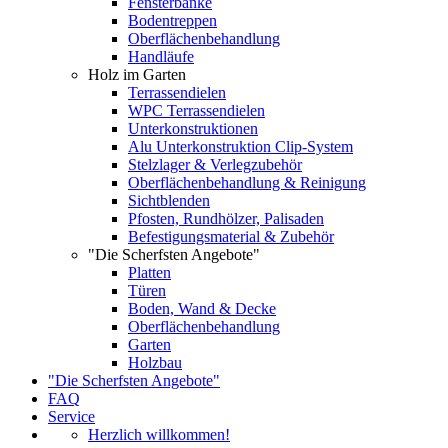
Fensterbänke
Bodentreppen
Oberflächenbehandlung
Handläufe
Holz im Garten
Terrassendielen
WPC Terrassendielen
Unterkonstruktionen
Alu Unterkonstruktion Clip-System
Stelzlager & Verlegzubehör
Oberflächenbehandlung & Reinigung
Sichtblenden
Pfosten, Rundhölzer, Palisaden
Befestigungsmaterial & Zubehör
"Die Scherfsten Angebote"
Platten
Türen
Boden, Wand & Decke
Oberflächenbehandlung
Garten
Holzbau
"Die Scherfsten Angebote"
FAQ
Service
Herzlich willkommen!