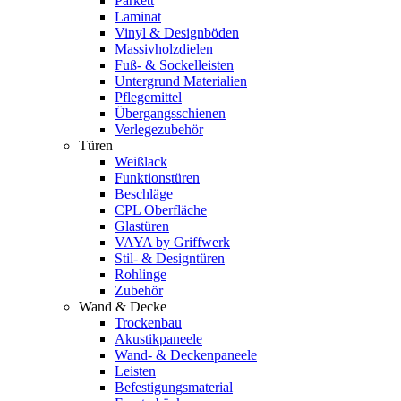
Parkett
Laminat
Vinyl & Designböden
Massivholzdielen
Fuß- & Sockelleisten
Untergrund Materialien
Pflegemittel
Übergangsschienen
Verlegezubehör
Türen
Weißlack
Funktionstüren
Beschläge
CPL Oberfläche
Glastüren
VAYA by Griffwerk
Stil- & Designtüren
Rohlinge
Zubehör
Wand & Decke
Trockenbau
Akustikpaneele
Wand- & Deckenpaneele
Leisten
Befestigungsmaterial