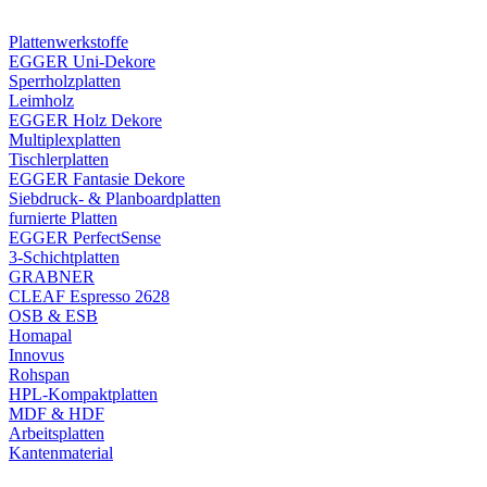
Plattenwerkstoffe
EGGER Uni-Dekore
Sperrholzplatten
Leimholz
EGGER Holz Dekore
Multiplexplatten
Tischlerplatten
EGGER Fantasie Dekore
Siebdruck- & Planboardplatten
furnierte Platten
EGGER PerfectSense
3-Schichtplatten
GRABNER
CLEAF Espresso 2628
OSB & ESB
Homapal
Innovus
Rohspan
HPL-Kompaktplatten
MDF & HDF
Arbeitsplatten
Kantenmaterial