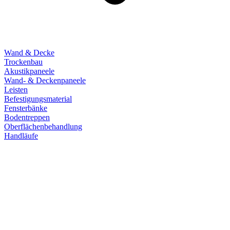
Wand & Decke
Trockenbau
Akustikpaneele
Wand- & Deckenpaneele
Leisten
Befestigungsmaterial
Fensterbänke
Bodentreppen
Oberflächenbehandlung
Handläufe