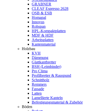
GRABNER
CLEAF Espresso 2628
OSB & ESB
Homapal
Innovus
Rohspan
HPL-Kompaktplatten
MDF & HDF
Arbeitsplatten
Kantenmaterial
Holzbau
KVH
Dämmung
Glattkantbretter
BSH (Leimbinder)
Pro Clima
Profilbretter & Rauspund
Schnittholz
Remmers
Fassade
Latten
Lamellierte Kanteln
Befestigungsmaterial & Zubehör
Böden