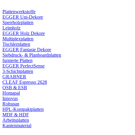
Plattenwerkstoffe
EGGER Uni-Dekore
Sperrholzplatten
Leimholz
EGGER Holz Dekore
Multiplexplatten
Tischlerplatten
EGGER Fantasie Dekore
Siebdruck- & Planboardplatten
furnierte Platten
EGGER PerfectSense
3-Schichtplatten
GRABNER
CLEAF Espresso 2628
OSB & ESB
Homapal
Innovus
Rohspan
HPL-Kompaktplatten
MDF & HDF
Arbeitsplatten
Kantenmaterial