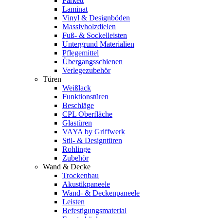
Parkett
Laminat
Vinyl & Designböden
Massivholzdielen
Fuß- & Sockelleisten
Untergrund Materialien
Pflegemittel
Übergangsschienen
Verlegezubehör
Türen
Weißlack
Funktionstüren
Beschläge
CPL Oberfläche
Glastüren
VAYA by Griffwerk
Stil- & Designtüren
Rohlinge
Zubehör
Wand & Decke
Trockenbau
Akustikpaneele
Wand- & Deckenpaneele
Leisten
Befestigungsmaterial