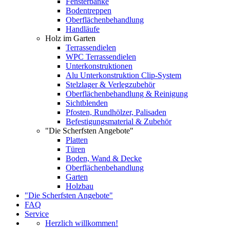
Fensterbänke
Bodentreppen
Oberflächenbehandlung
Handläufe
Holz im Garten
Terrassendielen
WPC Terrassendielen
Unterkonstruktionen
Alu Unterkonstruktion Clip-System
Stelzlager & Verlegzubehör
Oberflächenbehandlung & Reinigung
Sichtblenden
Pfosten, Rundhölzer, Palisaden
Befestigungsmaterial & Zubehör
"Die Scherfsten Angebote"
Platten
Türen
Boden, Wand & Decke
Oberflächenbehandlung
Garten
Holzbau
"Die Scherfsten Angebote"
FAQ
Service
Herzlich willkommen!