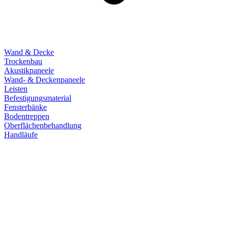
Wand & Decke
Trockenbau
Akustikpaneele
Wand- & Deckenpaneele
Leisten
Befestigungsmaterial
Fensterbänke
Bodentreppen
Oberflächenbehandlung
Handläufe