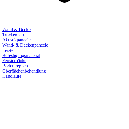
Wand & Decke
Trockenbau
Akustikpaneele
Wand- & Deckenpaneele
Leisten
Befestigungsmaterial
Fensterbänke
Bodentreppen
Oberflächenbehandlung
Handläufe