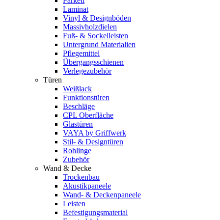
Parkett
Laminat
Vinyl & Designböden
Massivholzdielen
Fuß- & Sockelleisten
Untergrund Materialien
Pflegemittel
Übergangsschienen
Verlegezubehör
Türen
Weißlack
Funktionstüren
Beschläge
CPL Oberfläche
Glastüren
VAYA by Griffwerk
Stil- & Designtüren
Rohlinge
Zubehör
Wand & Decke
Trockenbau
Akustikpaneele
Wand- & Deckenpaneele
Leisten
Befestigungsmaterial