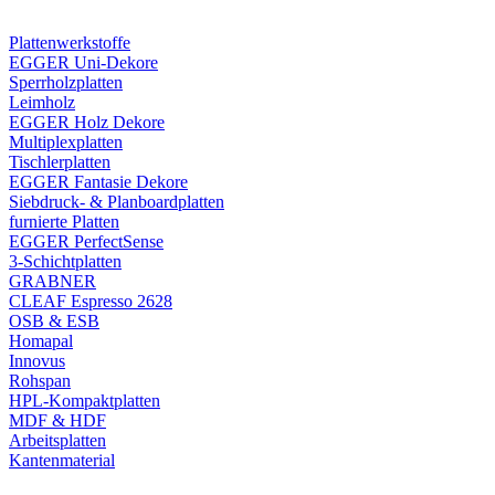
Plattenwerkstoffe
EGGER Uni-Dekore
Sperrholzplatten
Leimholz
EGGER Holz Dekore
Multiplexplatten
Tischlerplatten
EGGER Fantasie Dekore
Siebdruck- & Planboardplatten
furnierte Platten
EGGER PerfectSense
3-Schichtplatten
GRABNER
CLEAF Espresso 2628
OSB & ESB
Homapal
Innovus
Rohspan
HPL-Kompaktplatten
MDF & HDF
Arbeitsplatten
Kantenmaterial