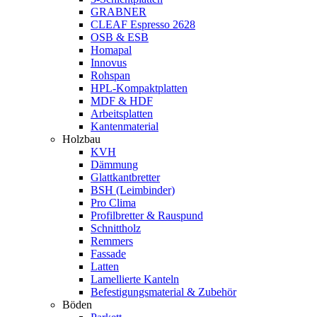
GRABNER
CLEAF Espresso 2628
OSB & ESB
Homapal
Innovus
Rohspan
HPL-Kompaktplatten
MDF & HDF
Arbeitsplatten
Kantenmaterial
Holzbau
KVH
Dämmung
Glattkantbretter
BSH (Leimbinder)
Pro Clima
Profilbretter & Rauspund
Schnittholz
Remmers
Fassade
Latten
Lamellierte Kanteln
Befestigungsmaterial & Zubehör
Böden