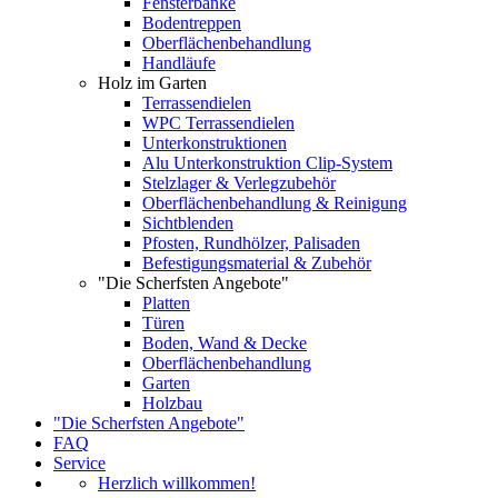
Fensterbänke
Bodentreppen
Oberflächenbehandlung
Handläufe
Holz im Garten
Terrassendielen
WPC Terrassendielen
Unterkonstruktionen
Alu Unterkonstruktion Clip-System
Stelzlager & Verlegzubehör
Oberflächenbehandlung & Reinigung
Sichtblenden
Pfosten, Rundhölzer, Palisaden
Befestigungsmaterial & Zubehör
"Die Scherfsten Angebote"
Platten
Türen
Boden, Wand & Decke
Oberflächenbehandlung
Garten
Holzbau
"Die Scherfsten Angebote"
FAQ
Service
Herzlich willkommen!