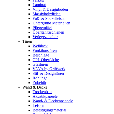
Parkett
Laminat
Vinyl & Designböden
Massivholzdielen
Fuß- & Sockelleisten
Untergrund Materialien
Pflegemittel
Übergangsschienen
Verlegezubehör
Türen
Weißlack
Funktionstüren
Beschläge
CPL Oberfläche
Glastüren
VAYA by Griffwerk
Stil- & Designtüren
Rohlinge
Zubehör
Wand & Decke
Trockenbau
Akustikpaneele
Wand- & Deckenpaneele
Leisten
Befestigungsmaterial