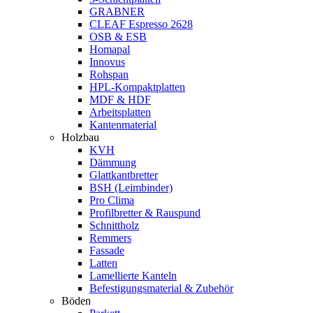
GRABNER
CLEAF Espresso 2628
OSB & ESB
Homapal
Innovus
Rohspan
HPL-Kompaktplatten
MDF & HDF
Arbeitsplatten
Kantenmaterial
Holzbau
KVH
Dämmung
Glattkantbretter
BSH (Leimbinder)
Pro Clima
Profilbretter & Rauspund
Schnittholz
Remmers
Fassade
Latten
Lamellierte Kanteln
Befestigungsmaterial & Zubehör
Böden