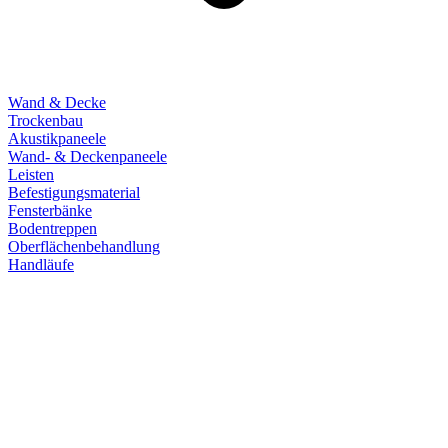
Wand & Decke
Trockenbau
Akustikpaneele
Wand- & Deckenpaneele
Leisten
Befestigungsmaterial
Fensterbänke
Bodentreppen
Oberflächenbehandlung
Handläufe