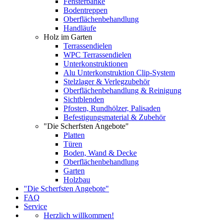
Fensterbänke
Bodentreppen
Oberflächenbehandlung
Handläufe
Holz im Garten
Terrassendielen
WPC Terrassendielen
Unterkonstruktionen
Alu Unterkonstruktion Clip-System
Stelzlager & Verlegzubehör
Oberflächenbehandlung & Reinigung
Sichtblenden
Pfosten, Rundhölzer, Palisaden
Befestigungsmaterial & Zubehör
"Die Scherfsten Angebote"
Platten
Türen
Boden, Wand & Decke
Oberflächenbehandlung
Garten
Holzbau
"Die Scherfsten Angebote"
FAQ
Service
Herzlich willkommen!