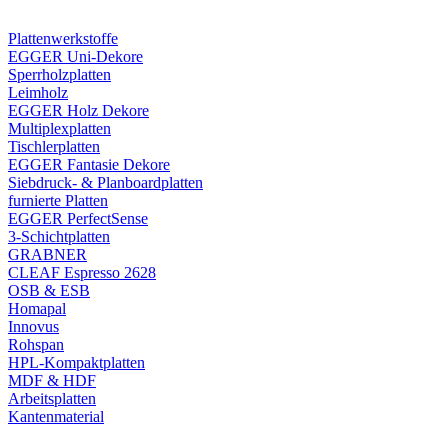
Plattenwerkstoffe
EGGER Uni-Dekore
Sperrholzplatten
Leimholz
EGGER Holz Dekore
Multiplexplatten
Tischlerplatten
EGGER Fantasie Dekore
Siebdruck- & Planboardplatten
furnierte Platten
EGGER PerfectSense
3-Schichtplatten
GRABNER
CLEAF Espresso 2628
OSB & ESB
Homapal
Innovus
Rohspan
HPL-Kompaktplatten
MDF & HDF
Arbeitsplatten
Kantenmaterial