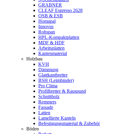
GRABNER
CLEAF Espresso 2628
OSB & ESB
Homapal
Innovus
Rohspan
HPL-Kompaktplatten
MDF & HDF
Arbeitsplatten
Kantenmaterial
Holzbau
KVH
Dämmung
Glattkantbretter
BSH (Leimbinder)
Pro Clima
Profilbretter & Rauspund
Schnittholz
Remmers
Fassade
Latten
Lamellierte Kanteln
Befestigungsmaterial & Zubehör
Böden