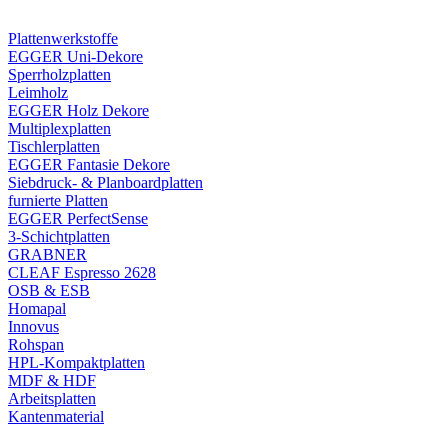
Plattenwerkstoffe
EGGER Uni-Dekore
Sperrholzplatten
Leimholz
EGGER Holz Dekore
Multiplexplatten
Tischlerplatten
EGGER Fantasie Dekore
Siebdruck- & Planboardplatten
furnierte Platten
EGGER PerfectSense
3-Schichtplatten
GRABNER
CLEAF Espresso 2628
OSB & ESB
Homapal
Innovus
Rohspan
HPL-Kompaktplatten
MDF & HDF
Arbeitsplatten
Kantenmaterial