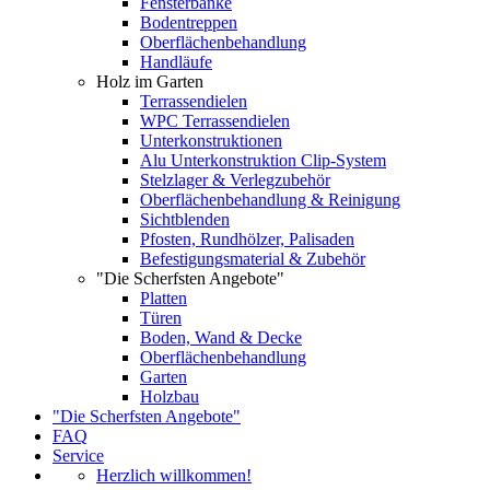
Fensterbänke
Bodentreppen
Oberflächenbehandlung
Handläufe
Holz im Garten
Terrassendielen
WPC Terrassendielen
Unterkonstruktionen
Alu Unterkonstruktion Clip-System
Stelzlager & Verlegzubehör
Oberflächenbehandlung & Reinigung
Sichtblenden
Pfosten, Rundhölzer, Palisaden
Befestigungsmaterial & Zubehör
"Die Scherfsten Angebote"
Platten
Türen
Boden, Wand & Decke
Oberflächenbehandlung
Garten
Holzbau
"Die Scherfsten Angebote"
FAQ
Service
Herzlich willkommen!