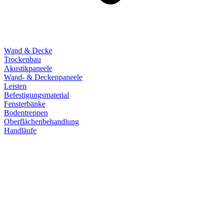
Wand & Decke
Trockenbau
Akustikpaneele
Wand- & Deckenpaneele
Leisten
Befestigungsmaterial
Fensterbänke
Bodentreppen
Oberflächenbehandlung
Handläufe