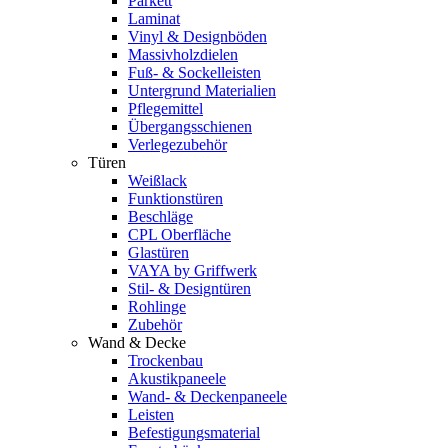
Parkett
Laminat
Vinyl & Designböden
Massivholzdielen
Fuß- & Sockelleisten
Untergrund Materialien
Pflegemittel
Übergangsschienen
Verlegezubehör
Türen
Weißlack
Funktionstüren
Beschläge
CPL Oberfläche
Glastüren
VAYA by Griffwerk
Stil- & Designtüren
Rohlinge
Zubehör
Wand & Decke
Trockenbau
Akustikpaneele
Wand- & Deckenpaneele
Leisten
Befestigungsmaterial