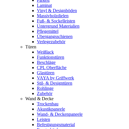
Parkett
Laminat
Vinyl & Designböden
Massivholzdielen
Fuß- & Sockelleisten
Untergrund Materialien
Pflegemittel
Übergangsschienen
Verlegezubehör
Türen
Weißlack
Funktionstüren
Beschläge
CPL Oberfläche
Glastüren
VAYA by Griffwerk
Stil- & Designtüren
Rohlinge
Zubehör
Wand & Decke
Trockenbau
Akustikpaneele
Wand- & Deckenpaneele
Leisten
Befestigungsmaterial