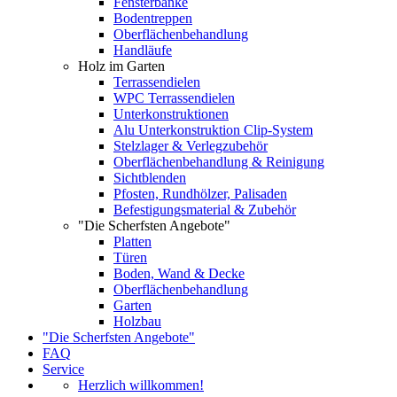
Fensterbänke
Bodentreppen
Oberflächenbehandlung
Handläufe
Holz im Garten
Terrassendielen
WPC Terrassendielen
Unterkonstruktionen
Alu Unterkonstruktion Clip-System
Stelzlager & Verlegzubehör
Oberflächenbehandlung & Reinigung
Sichtblenden
Pfosten, Rundhölzer, Palisaden
Befestigungsmaterial & Zubehör
"Die Scherfsten Angebote"
Platten
Türen
Boden, Wand & Decke
Oberflächenbehandlung
Garten
Holzbau
"Die Scherfsten Angebote"
FAQ
Service
Herzlich willkommen!