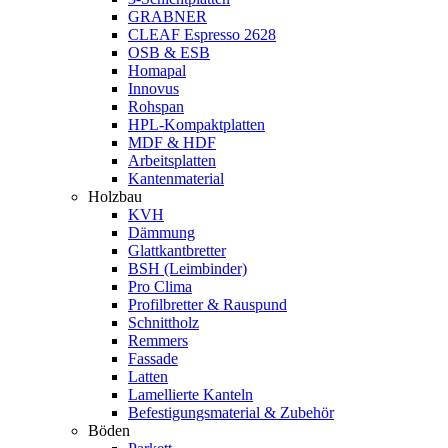
GRABNER
CLEAF Espresso 2628
OSB & ESB
Homapal
Innovus
Rohspan
HPL-Kompaktplatten
MDF & HDF
Arbeitsplatten
Kantenmaterial
Holzbau
KVH
Dämmung
Glattkantbretter
BSH (Leimbinder)
Pro Clima
Profilbretter & Rauspund
Schnittholz
Remmers
Fassade
Latten
Lamellierte Kanteln
Befestigungsmaterial & Zubehör
Böden