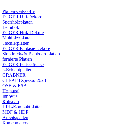
Plattenwerkstoffe
EGGER Uni-Dekore
Sperrholzplatten
Leimholz
EGGER Holz Dekore
Multiplexplatten
Tischlerplatten
EGGER Fantasie Dekore
Siebdruck- & Planboardplatten
furnierte Platten
EGGER PerfectSense
3-Schichtplatten
GRABNER
CLEAF Espresso 2628
OSB & ESB
Homapal
Innovus
Rohspan
HPL-Kompaktplatten
MDF & HDF
Arbeitsplatten
Kantenmaterial