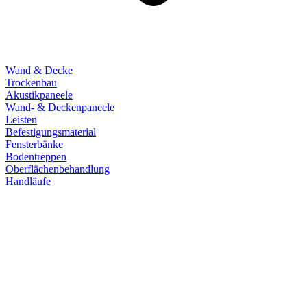
Wand & Decke
Trockenbau
Akustikpaneele
Wand- & Deckenpaneele
Leisten
Befestigungsmaterial
Fensterbänke
Bodentreppen
Oberflächenbehandlung
Handläufe