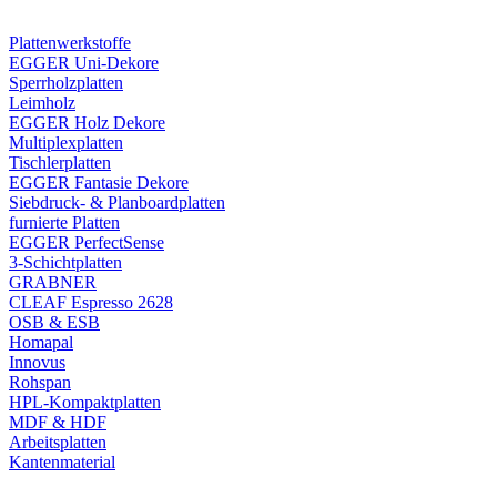
Plattenwerkstoffe
EGGER Uni-Dekore
Sperrholzplatten
Leimholz
EGGER Holz Dekore
Multiplexplatten
Tischlerplatten
EGGER Fantasie Dekore
Siebdruck- & Planboardplatten
furnierte Platten
EGGER PerfectSense
3-Schichtplatten
GRABNER
CLEAF Espresso 2628
OSB & ESB
Homapal
Innovus
Rohspan
HPL-Kompaktplatten
MDF & HDF
Arbeitsplatten
Kantenmaterial