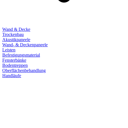
Wand & Decke
Trockenbau
Akustikpaneele
Wand- & Deckenpaneele
Leisten
Befestigungsmaterial
Fensterbänke
Bodentreppen
Oberflächenbehandlung
Handläufe