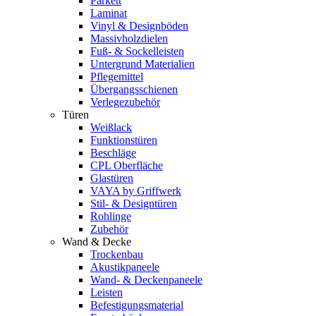
Parkett
Laminat
Vinyl & Designböden
Massivholzdielen
Fuß- & Sockelleisten
Untergrund Materialien
Pflegemittel
Übergangsschienen
Verlegezubehör
Türen
Weißlack
Funktionstüren
Beschläge
CPL Oberfläche
Glastüren
VAYA by Griffwerk
Stil- & Designtüren
Rohlinge
Zubehör
Wand & Decke
Trockenbau
Akustikpaneele
Wand- & Deckenpaneele
Leisten
Befestigungsmaterial