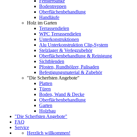
Fensterbänke
Bodentreppen
Oberflächenbehandlung
Handläufe
Holz im Garten
Terrassendielen
WPC Terrassendielen
Unterkonstruktionen
Alu Unterkonstruktion Clip-System
Stelzlager & Verlegzubehör
Oberflächenbehandlung & Reinigung
Sichtblenden
Pfosten, Rundhölzer, Palisaden
Befestigungsmaterial & Zubehör
"Die Scherfsten Angebote"
Platten
Türen
Boden, Wand & Decke
Oberflächenbehandlung
Garten
Holzbau
"Die Scherfsten Angebote"
FAQ
Service
Herzlich willkommen!