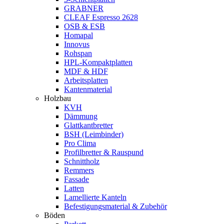
GRABNER
CLEAF Espresso 2628
OSB & ESB
Homapal
Innovus
Rohspan
HPL-Kompaktplatten
MDF & HDF
Arbeitsplatten
Kantenmaterial
Holzbau
KVH
Dämmung
Glattkantbretter
BSH (Leimbinder)
Pro Clima
Profilbretter & Rauspund
Schnittholz
Remmers
Fassade
Latten
Lamellierte Kanteln
Befestigungsmaterial & Zubehör
Böden