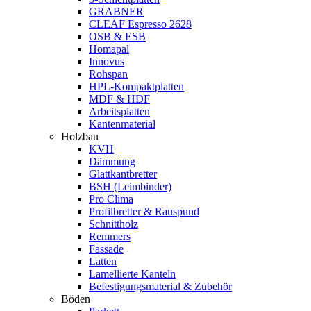
GRABNER
CLEAF Espresso 2628
OSB & ESB
Homapal
Innovus
Rohspan
HPL-Kompaktplatten
MDF & HDF
Arbeitsplatten
Kantenmaterial
Holzbau
KVH
Dämmung
Glattkantbretter
BSH (Leimbinder)
Pro Clima
Profilbretter & Rauspund
Schnittholz
Remmers
Fassade
Latten
Lamellierte Kanteln
Befestigungsmaterial & Zubehör
Böden