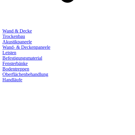
Wand & Decke
Trockenbau
Akustikpaneele
Wand- & Deckenpaneele
Leisten
Befestigungsmaterial
Fensterbänke
Bodentreppen
Oberflächenbehandlung
Handläufe