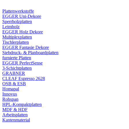
Plattenwerkstoffe
EGGER Uni-Dekore
Sperrholzplatten
Leimholz
EGGER Holz Dekore
Multiplexplatten
Tischlerplatten
EGGER Fantasie Dekore
Siebdruck- & Planboardplatten
furnierte Platten
EGGER PerfectSense
3-Schichtplatten
GRABNER
CLEAF Espresso 2628
OSB & ESB
Homapal
Innovus
Rohspan
HPL-Kompaktplatten
MDF & HDF
Arbeitsplatten
Kantenmaterial