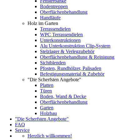
Fensterbänke
Bodentreppen
Oberflächenbehandlung
Handläufe
Holz im Garten
Terrassendielen
WPC Terrassendielen
Unterkonstruktionen
Alu Unterkonstruktion Clip-System
Stelzlager & Verlegzubehör
Oberflächenbehandlung & Reinigung
Sichtblenden
Pfosten, Rundhölzer, Palisaden
Befestigungsmaterial & Zubehör
"Die Scherfsten Angebote"
Platten
Türen
Boden, Wand & Decke
Oberflächenbehandlung
Garten
Holzbau
"Die Scherfsten Angebote"
FAQ
Service
Herzlich willkommen!