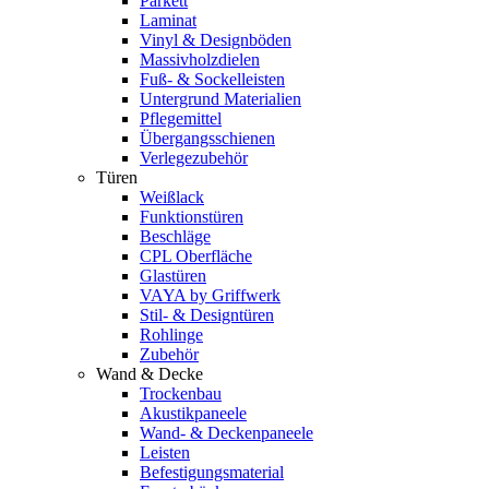
Parkett
Laminat
Vinyl & Designböden
Massivholzdielen
Fuß- & Sockelleisten
Untergrund Materialien
Pflegemittel
Übergangsschienen
Verlegezubehör
Türen
Weißlack
Funktionstüren
Beschläge
CPL Oberfläche
Glastüren
VAYA by Griffwerk
Stil- & Designtüren
Rohlinge
Zubehör
Wand & Decke
Trockenbau
Akustikpaneele
Wand- & Deckenpaneele
Leisten
Befestigungsmaterial