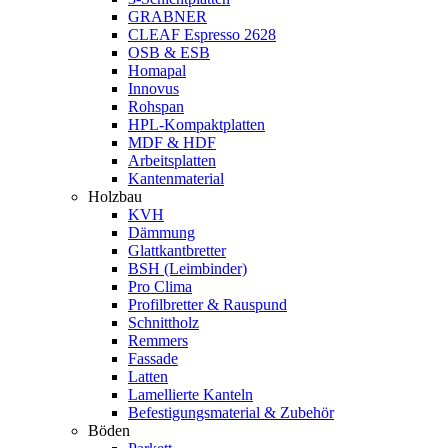
GRABNER
CLEAF Espresso 2628
OSB & ESB
Homapal
Innovus
Rohspan
HPL-Kompaktplatten
MDF & HDF
Arbeitsplatten
Kantenmaterial
Holzbau
KVH
Dämmung
Glattkantbretter
BSH (Leimbinder)
Pro Clima
Profilbretter & Rauspund
Schnittholz
Remmers
Fassade
Latten
Lamellierte Kanteln
Befestigungsmaterial & Zubehör
Böden