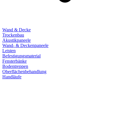
Wand & Decke
Trockenbau
Akustikpaneele
Wand- & Deckenpaneele
Leisten
Befestigungsmaterial
Fensterbänke
Bodentreppen
Oberflächenbehandlung
Handläufe