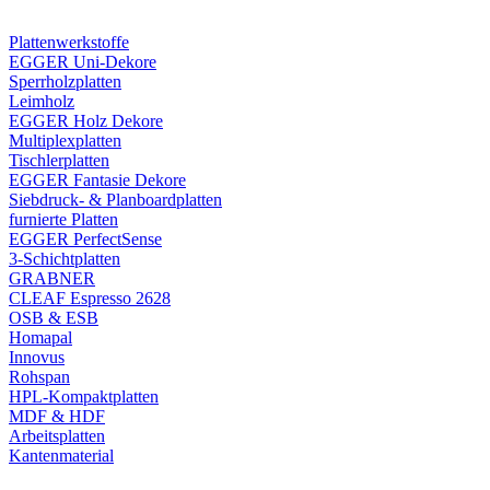
Plattenwerkstoffe
EGGER Uni-Dekore
Sperrholzplatten
Leimholz
EGGER Holz Dekore
Multiplexplatten
Tischlerplatten
EGGER Fantasie Dekore
Siebdruck- & Planboardplatten
furnierte Platten
EGGER PerfectSense
3-Schichtplatten
GRABNER
CLEAF Espresso 2628
OSB & ESB
Homapal
Innovus
Rohspan
HPL-Kompaktplatten
MDF & HDF
Arbeitsplatten
Kantenmaterial