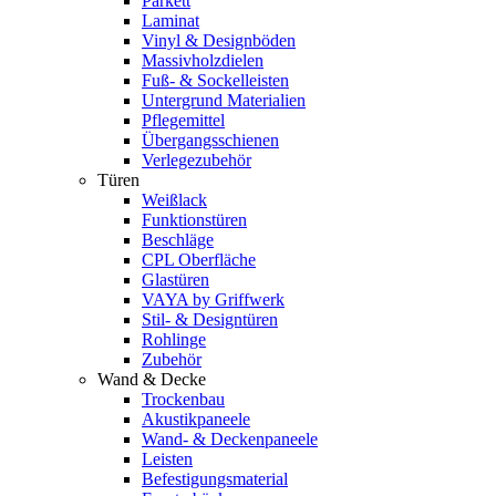
Parkett
Laminat
Vinyl & Designböden
Massivholzdielen
Fuß- & Sockelleisten
Untergrund Materialien
Pflegemittel
Übergangsschienen
Verlegezubehör
Türen
Weißlack
Funktionstüren
Beschläge
CPL Oberfläche
Glastüren
VAYA by Griffwerk
Stil- & Designtüren
Rohlinge
Zubehör
Wand & Decke
Trockenbau
Akustikpaneele
Wand- & Deckenpaneele
Leisten
Befestigungsmaterial