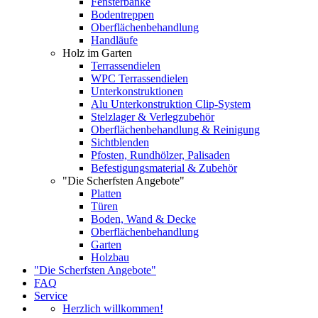
Fensterbänke
Bodentreppen
Oberflächenbehandlung
Handläufe
Holz im Garten
Terrassendielen
WPC Terrassendielen
Unterkonstruktionen
Alu Unterkonstruktion Clip-System
Stelzlager & Verlegzubehör
Oberflächenbehandlung & Reinigung
Sichtblenden
Pfosten, Rundhölzer, Palisaden
Befestigungsmaterial & Zubehör
"Die Scherfsten Angebote"
Platten
Türen
Boden, Wand & Decke
Oberflächenbehandlung
Garten
Holzbau
"Die Scherfsten Angebote"
FAQ
Service
Herzlich willkommen!