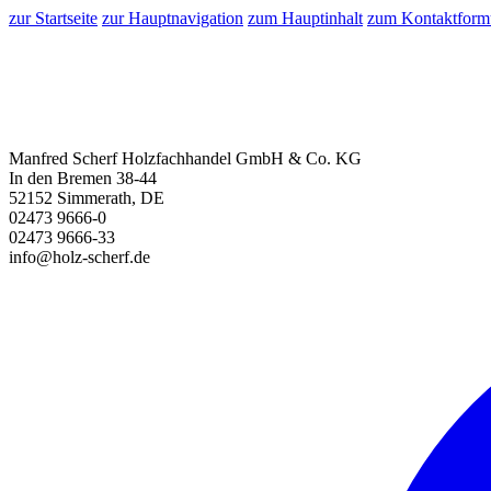
zur Startseite
zur Hauptnavigation
zum Hauptinhalt
zum Kontaktform
Manfred Scherf Holzfachhandel GmbH & Co. KG
In den Bremen 38-44
52152 Simmerath, DE
02473 9666-0
02473 9666-33
info@holz-scherf.de