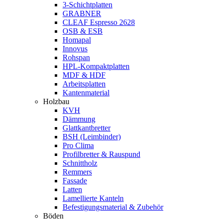
3-Schichtplatten
GRABNER
CLEAF Espresso 2628
OSB & ESB
Homapal
Innovus
Rohspan
HPL-Kompaktplatten
MDF & HDF
Arbeitsplatten
Kantenmaterial
Holzbau
KVH
Dämmung
Glattkantbretter
BSH (Leimbinder)
Pro Clima
Profilbretter & Rauspund
Schnittholz
Remmers
Fassade
Latten
Lamellierte Kanteln
Befestigungsmaterial & Zubehör
Böden