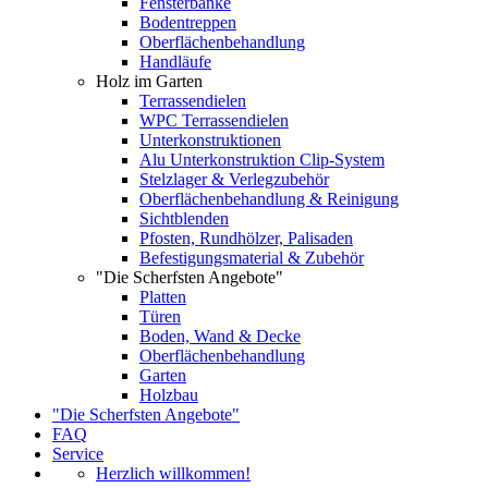
Fensterbänke
Bodentreppen
Oberflächenbehandlung
Handläufe
Holz im Garten
Terrassendielen
WPC Terrassendielen
Unterkonstruktionen
Alu Unterkonstruktion Clip-System
Stelzlager & Verlegzubehör
Oberflächenbehandlung & Reinigung
Sichtblenden
Pfosten, Rundhölzer, Palisaden
Befestigungsmaterial & Zubehör
"Die Scherfsten Angebote"
Platten
Türen
Boden, Wand & Decke
Oberflächenbehandlung
Garten
Holzbau
"Die Scherfsten Angebote"
FAQ
Service
Herzlich willkommen!