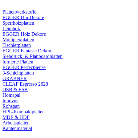
Plattenwerkstoffe
EGGER Uni-Dekore
Sperrholzplatten
Leimholz
EGGER Holz Dekore
Multiplexplatten
Tischlerplatten
EGGER Fantasie Dekore
Siebdruck- & Planboardplatten
furnierte Platten
EGGER PerfectSense
3-Schichtplatten
GRABNER
CLEAF Espresso 2628
OSB & ESB
Homapal
Innovus
Rohspan
HPL-Kompaktplatten
MDF & HDF
Arbeitsplatten
Kantenmaterial