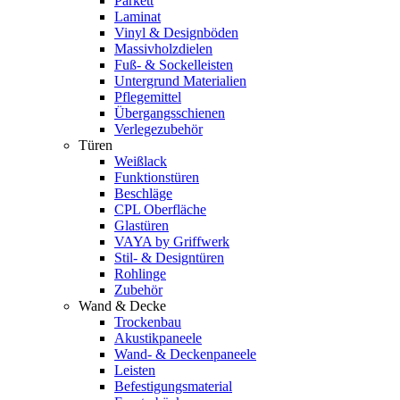
Parkett
Laminat
Vinyl & Designböden
Massivholzdielen
Fuß- & Sockelleisten
Untergrund Materialien
Pflegemittel
Übergangsschienen
Verlegezubehör
Türen
Weißlack
Funktionstüren
Beschläge
CPL Oberfläche
Glastüren
VAYA by Griffwerk
Stil- & Designtüren
Rohlinge
Zubehör
Wand & Decke
Trockenbau
Akustikpaneele
Wand- & Deckenpaneele
Leisten
Befestigungsmaterial