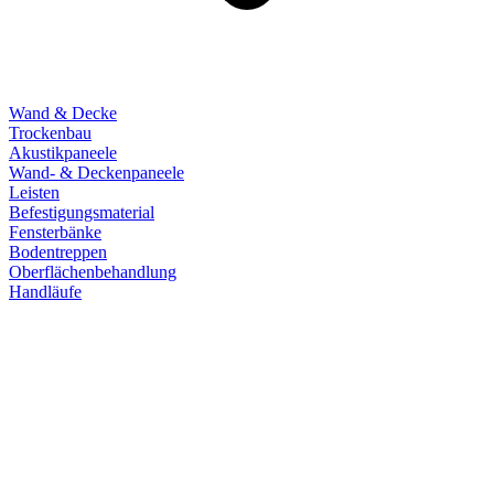
Wand & Decke
Trockenbau
Akustikpaneele
Wand- & Deckenpaneele
Leisten
Befestigungsmaterial
Fensterbänke
Bodentreppen
Oberflächenbehandlung
Handläufe