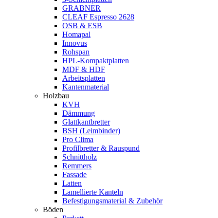
GRABNER
CLEAF Espresso 2628
OSB & ESB
Homapal
Innovus
Rohspan
HPL-Kompaktplatten
MDF & HDF
Arbeitsplatten
Kantenmaterial
Holzbau
KVH
Dämmung
Glattkantbretter
BSH (Leimbinder)
Pro Clima
Profilbretter & Rauspund
Schnittholz
Remmers
Fassade
Latten
Lamellierte Kanteln
Befestigungsmaterial & Zubehör
Böden